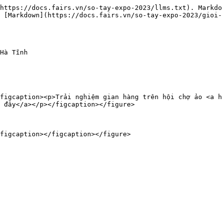
https://docs.fairs.vn/so-tay-expo-2023/llms.txt). Markdo
 [Markdown](https://docs.fairs.vn/so-tay-expo-2023/gioi-
Hà Tĩnh

figcaption><p>Trải nghiệm gian hàng trên hội chợ ảo <a h
 đây</a></p></figcaption></figure>
