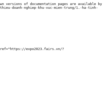
wn versions of documentation pages are available by 
thieu-doanh-nghiep-khu-vuc-mien-trung/1.-ha-tinh-
ref="https://expo2023.fairs.vn/?