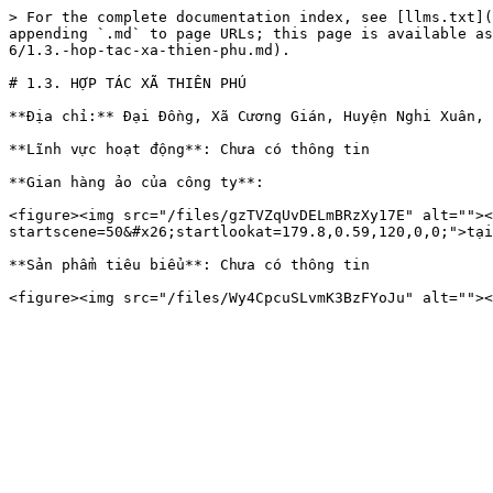
> For the complete documentation index, see [llms.txt](
appending `.md` to page URLs; this page is available as
6/1.3.-hop-tac-xa-thien-phu.md).

# 1.3. HỢP TÁC XÃ THIÊN PHÚ

**Địa chỉ:** Đại Đồng, Xã Cương Gián, Huyện Nghi Xuân, 
**Lĩnh vực hoạt động**: Chưa có thông tin

**Gian hàng ảo của công ty**:

<figure><img src="/files/gzTVZqUvDELmBRzXy17E" alt=""><
startscene=50&#x26;startlookat=179.8,0.59,120,0,0;">tại
**Sản phẩm tiêu biểu**: Chưa có thông tin
