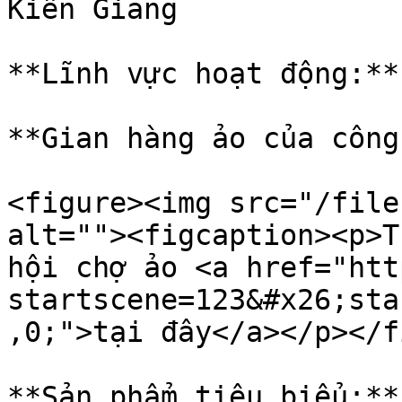
Kiên Giang

**Lĩnh vực hoạt động:**
**Gian hàng ảo của công
<figure><img src="/file
alt=""><figcaption><p>T
hội chợ ảo <a href="htt
startscene=123&#x26;sta
,0;">tại đây</a></p></f
**Sản phẩm tiêu biểu:**