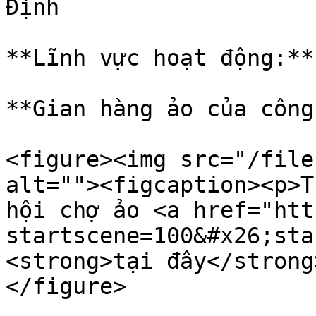
Định

**Lĩnh vực hoạt động:**
**Gian hàng ảo của công
<figure><img src="/file
alt=""><figcaption><p>T
hội chợ ảo <a href="htt
startscene=100&#x26;sta
<strong>tại đây</strong
</figure>
