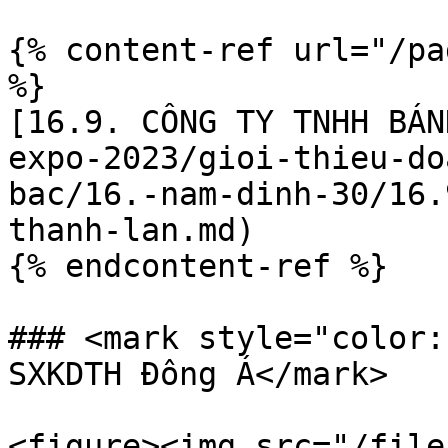
{% content-ref url="/pa
%}

[16.9. CÔNG TY TNHH BÁN
expo-2023/gioi-thieu-do
bac/16.-nam-dinh-30/16.
thanh-lan.md)

{% endcontent-ref %}

### <mark style="color:
SXKDTH Đông Á</mark>

<figure><img src="/file