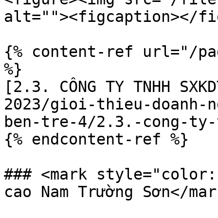
alt=""><figcaption></fi
{% content-ref url="/pa
%}

[2.3. CÔNG TY TNHH SXKD
2023/gioi-thieu-doanh-n
ben-tre-4/2.3.-cong-ty-
{% endcontent-ref %}

### <mark style="color:
cao Nam Trường Sơn</mark