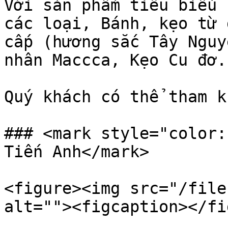
Với sản phẩm tiêu biểu 
các loại, Bánh, kẹo từ 
cấp (hương sắc Tây Nguy
nhân Maccca, Kẹo Cu đơ..
Quý khách có thể tham k
### <mark style="color:
Tiến Anh</mark>

<figure><img src="/file
alt=""><figcaption></fi