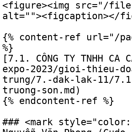
<figure><img src="/file
alt=""><figcaption></fi
{% content-ref url="/pa
%}

[7.1. CÔNG TY TNHH CA C
expo-2023/gioi-thieu-do
trung/7.-dak-lak-11/7.1
truong-son.md)

{% endcontent-ref %}

### <mark style="color: