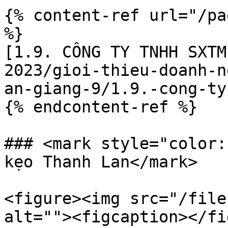
{% content-ref url="/pa
%}

[1.9. CÔNG TY TNHH SXTM
2023/gioi-thieu-doanh-n
an-giang-9/1.9.-cong-ty
{% endcontent-ref %}

### <mark style="color:
kẹo Thanh Lan</mark>

<figure><img src="/file
alt=""><figcaption></fi