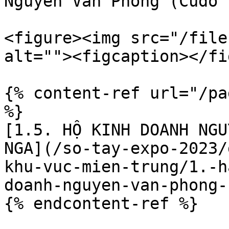
Nguyễn Văn Phong (Cudo 
<figure><img src="/file
alt=""><figcaption></fi
{% content-ref url="/pa
%}

[1.5. HỘ KINH DOANH NGU
NGA](/so-tay-expo-2023/
khu-vuc-mien-trung/1.-h
doanh-nguyen-van-phong-