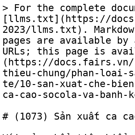
> For the complete docu
[llms.txt](https://docs
2023/llms.txt). Markdow
pages are available by 
URLs; this page is avai
(https://docs.fairs.vn/
thieu-chung/phan-loai-s
te/10-san-xuat-che-bien
ca-cao-socola-va-banh-k
# (1073) Sản xuất ca ca