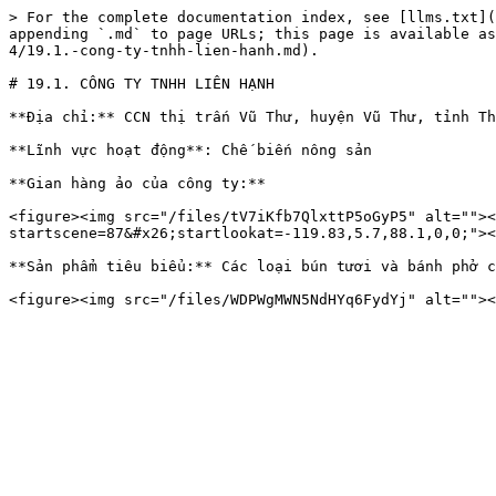
> For the complete documentation index, see [llms.txt](
appending `.md` to page URLs; this page is available as
4/19.1.-cong-ty-tnhh-lien-hanh.md).

# 19.1. CÔNG TY TNHH LIÊN HẠNH

**Địa chỉ:** CCN thị trấn Vũ Thư, huyện Vũ Thư, tỉnh Th
**Lĩnh vực hoạt động**: Chế biến nông sản

**Gian hàng ảo của công ty:**

<figure><img src="/files/tV7iKfb7QlxttP5oGyP5" alt=""><
startscene=87&#x26;startlookat=-119.83,5.7,88.1,0,0;"><
**Sản phẩm tiêu biểu:** Các loại bún tươi và bánh phở c