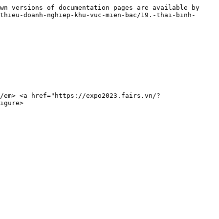
wn versions of documentation pages are available by 
thieu-doanh-nghiep-khu-vuc-mien-bac/19.-thai-binh-
/em> <a href="https://expo2023.fairs.vn/?
igure>
