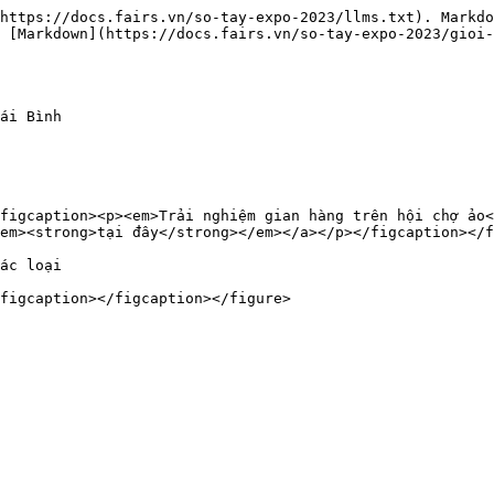
https://docs.fairs.vn/so-tay-expo-2023/llms.txt). Markdo
 [Markdown](https://docs.fairs.vn/so-tay-expo-2023/gioi-
ái Bình

figcaption><p><em>Trải nghiệm gian hàng trên hội chợ ảo<
em><strong>tại đây</strong></em></a></p></figcaption></f
ác loại
