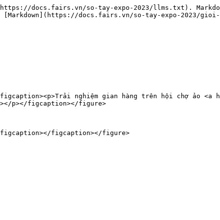
https://docs.fairs.vn/so-tay-expo-2023/llms.txt). Markdo
 [Markdown](https://docs.fairs.vn/so-tay-expo-2023/gioi-
figcaption><p>Trải nghiệm gian hàng trên hội chợ ảo <a h
></p></figcaption></figure>
