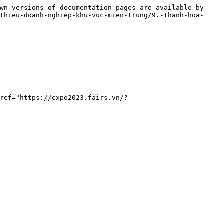
wn versions of documentation pages are available by 
thieu-doanh-nghiep-khu-vuc-mien-trung/9.-thanh-hoa-
ref="https://expo2023.fairs.vn/?