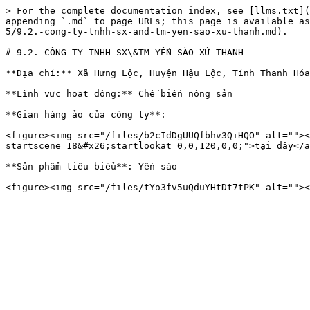
> For the complete documentation index, see [llms.txt](
appending `.md` to page URLs; this page is available as
5/9.2.-cong-ty-tnhh-sx-and-tm-yen-sao-xu-thanh.md).

# 9.2. CÔNG TY TNHH SX\&TM YẾN SÀO XỨ THANH

**Địa chỉ:** Xã Hưng Lộc, Huyện Hậu Lộc, Tỉnh Thanh Hóa

**Lĩnh vực hoạt động:** Chế biến nông sản

**Gian hàng ảo của công ty**:

<figure><img src="/files/b2cIdDgUUQfbhv3QiHQO" alt=""><
startscene=18&#x26;startlookat=0,0,120,0,0;">tại đây</a
**Sản phẩm tiêu biểu**: Yến sào
