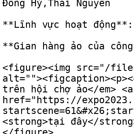
Đồng Hỷ,Thái Nguyên

**Lĩnh vực hoạt động**:
**Gian hàng ảo của công
<figure><img src="/file
alt=""><figcaption><p><
trên hội chợ ảo</em> <a 
href="https://expo2023.
startscene=61&#x26;star
<strong>tại đây</strong
</figure>
