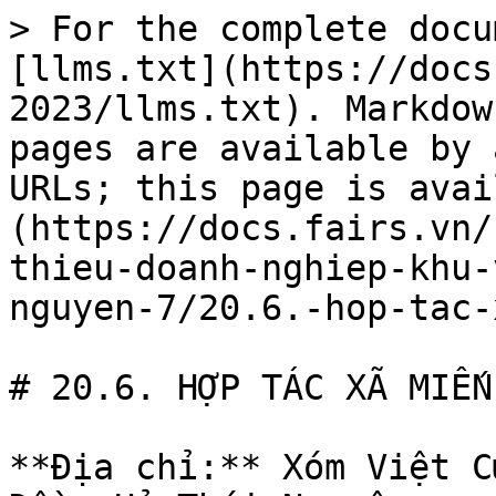
> For the complete docu
[llms.txt](https://docs
2023/llms.txt). Markdow
pages are available by 
URLs; this page is avai
(https://docs.fairs.vn/
thieu-doanh-nghiep-khu-
nguyen-7/20.6.-hop-tac-
# 20.6. HỢP TÁC XÃ MIẾN
**Địa chỉ:** Xóm Việt C