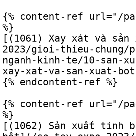
{% content-ref url="/pa
%}

[(1061) Xay xát và sản 
2023/gioi-thieu-chung/p
nganh-kinh-te/10-san-xu
xay-xat-va-san-xuat-bot
{% endcontent-ref %}

{% content-ref url="/pa
%}

[(1062) Sản xuất tinh b