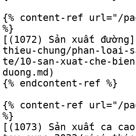
{% content-ref url="/pa
%}

[(1072) Sản xuất đường]
thieu-chung/phan-loai-s
te/10-san-xuat-che-bien
duong.md)

{% endcontent-ref %}

{% content-ref url="/pa
%}

[(1073) Sản xuất ca cao