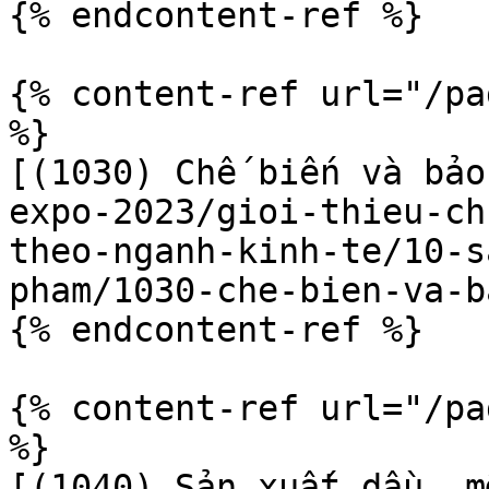
{% endcontent-ref %}

{% content-ref url="/pa
%}

[(1030) Chế biến và bảo
expo-2023/gioi-thieu-ch
theo-nganh-kinh-te/10-s
pham/1030-che-bien-va-b
{% endcontent-ref %}

{% content-ref url="/pa
%}

[(1040) Sản xuất dầu, m