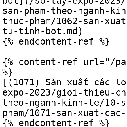
bột](/so-tay-expo-2023/
san-pham-theo-nganh-kin
thuc-pham/1062-san-xuat
tu-tinh-bot.md)

{% endcontent-ref %}

{% content-ref url="/pa
%}

[(1071) Sản xuất các lo
expo-2023/gioi-thieu-ch
theo-nganh-kinh-te/10-s
pham/1071-san-xuat-cac-
{% endcontent-ref %}
