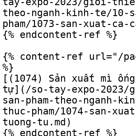
tay-expo-2023/gioi-thie
theo-nganh-kinh-te/10-s
pham/1073-san-xuat-ca-c
{% endcontent-ref %}

{% content-ref url="/pa
%}

[(1074) Sản xuất mì ống
tự](/so-tay-expo-2023/g
san-pham-theo-nganh-kin
thuc-pham/1074-san-xuat
tuong-tu.md)

{% endcontent-ref %}
