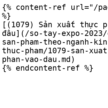
{% content-ref url="/pa
%}

[(1079) Sản xuất thực p
đâu](/so-tay-expo-2023/
san-pham-theo-nganh-kin
thuc-pham/1079-san-xuat
phan-vao-dau.md)
