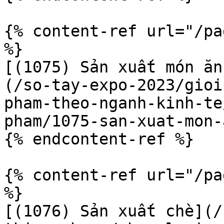
{% content-ref url="/pa
%}

[(1075) Sản xuất món ăn
(/so-tay-expo-2023/gioi
pham-theo-nganh-kinh-te
pham/1075-san-xuat-mon-
{% endcontent-ref %}

{% content-ref url="/pa
%}

[(1076) Sản xuất chè](/