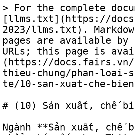
> For the complete docu
[llms.txt](https://docs
2023/llms.txt). Markdow
pages are available by 
URLs; this page is avai
(https://docs.fairs.vn/
thieu-chung/phan-loai-s
te/10-san-xuat-che-bien
# (10) Sản xuất, chế bi
Ngành **Sản xuất, chế b