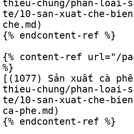
thieu-chung/phan-loai-s
te/10-san-xuat-che-bien
che.md)

{% endcontent-ref %}

{% content-ref url="/pa
%}

[(1077) Sản xuất cà phê
thieu-chung/phan-loai-s
te/10-san-xuat-che-bien
ca-phe.md)

{% endcontent-ref %}
