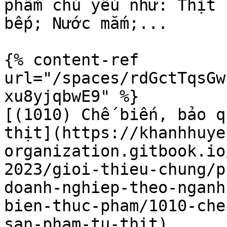
phẩm chú yếu như: Thịt 
bếp; Nước mắm;...

{% content-ref 
url="/spaces/rdGctTqsGw
xu8yjqbwE9" %}

[(1010) Chế biến, bảo q
thịt](https://khanhhuye
organization.gitbook.io
2023/gioi-thieu-chung/p
doanh-nghiep-theo-nganh
bien-thuc-pham/1010-che
san-pham-tu-thit)
