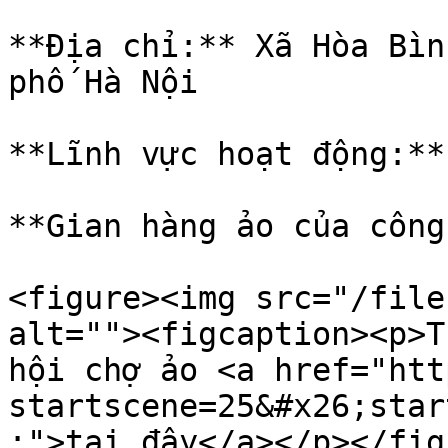
**Địa chỉ:** Xã Hòa Bìn
phố Hà Nội

**Lĩnh vực hoạt động:**
**Gian hàng ảo của công
<figure><img src="/file
alt=""><figcaption><p>T
hội chợ ảo <a href="htt
startscene=25&#x26;star
;">tại đây</a></p></fig