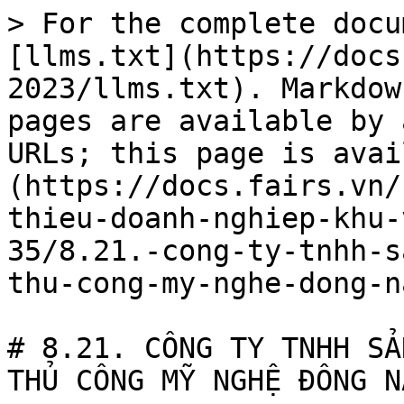
> For the complete docu
[llms.txt](https://docs
2023/llms.txt). Markdow
pages are available by 
URLs; this page is avai
(https://docs.fairs.vn/
thieu-doanh-nghiep-khu-
35/8.21.-cong-ty-tnhh-s
thu-cong-my-nghe-dong-n
# 8.21. CÔNG TY TNHH SẢ
THỦ CÔNG MỸ NGHỆ ĐÔNG NA