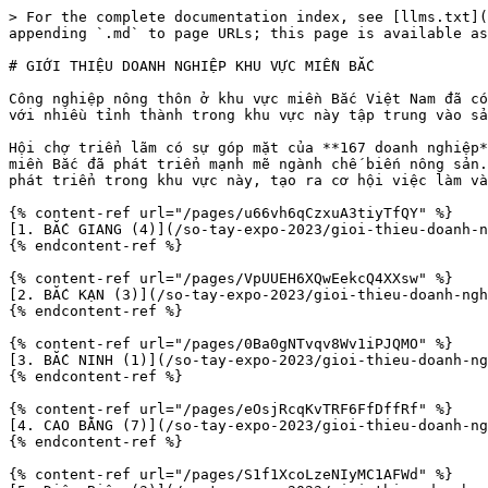
> For the complete documentation index, see [llms.txt](
appending `.md` to page URLs; this page is available as
# GIỚI THIỆU DOANH NGHIỆP KHU VỰC MIỀN BẮC

Công nghiệp nông thôn ở khu vực miền Bắc Việt Nam đã có
với nhiều tỉnh thành trong khu vực này tập trung vào sả
Hội chợ triển lãm có sự góp mặt của **167 doanh nghiệp*
miền Bắc đã phát triển mạnh mẽ ngành chế biến nông sản.
phát triển trong khu vực này, tạo ra cơ hội việc làm và
{% content-ref url="/pages/u66vh6qCzxuA3tiyTfQY" %}

[1. BẮC GIANG (4)](/so-tay-expo-2023/gioi-thieu-doanh-n
{% endcontent-ref %}

{% content-ref url="/pages/VpUUEH6XQwEekcQ4XXsw" %}

[2. BẮC KẠN (3)](/so-tay-expo-2023/gioi-thieu-doanh-ngh
{% endcontent-ref %}

{% content-ref url="/pages/0Ba0gNTvqv8Wv1iPJQMO" %}

[3. BẮC NINH (1)](/so-tay-expo-2023/gioi-thieu-doanh-ng
{% endcontent-ref %}

{% content-ref url="/pages/eOsjRcqKvTRF6FfDffRf" %}

[4. CAO BẰNG (7)](/so-tay-expo-2023/gioi-thieu-doanh-ng
{% endcontent-ref %}

{% content-ref url="/pages/S1f1XcoLzeNIyMC1AFWd" %}
