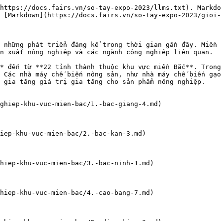
https://docs.fairs.vn/so-tay-expo-2023/llms.txt). Markdo
 [Markdown](https://docs.fairs.vn/so-tay-expo-2023/gioi-
 những phát triển đáng kể trong thời gian gần đây. Miền 
n xuất nông nghiệp và các ngành công nghiệp liên quan.

* đến từ **22 tỉnh thành thuộc khu vực miền Bắc**. Trong
 Các nhà máy chế biến nông sản, như nhà máy chế biến gạo
 gia tăng giá trị gia tăng cho sản phẩm nông nghiệp.

ghiep-khu-vuc-mien-bac/1.-bac-giang-4.md)

iep-khu-vuc-mien-bac/2.-bac-kan-3.md)

hiep-khu-vuc-mien-bac/3.-bac-ninh-1.md)

hiep-khu-vuc-mien-bac/4.-cao-bang-7.md)
