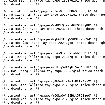
[5. Điện Biên (3)](/so-tay-expo-2023/gioi-thieu-doanh-n
{% endcontent-ref %}

{% content-ref url="/pages/q9ov0IsuGRDWSj8qUglb" %}

[6. Hà Giang (2)](/so-tay-expo-2023/gioi-thieu-doanh-ng
{% endcontent-ref %}

{% content-ref url="/pages/WsBMtQb9xu4GKGG18j8B" %}

[7. Hà Nam (8)](/so-tay-expo-2023/gioi-thieu-doanh-nghi
{% endcontent-ref %}

{% content-ref url="/pages/MjbWKHD0jWS8MtvMrGS4" %}

[8. Hà Nội (35)](/so-tay-expo-2023/gioi-thieu-doanh-ngh
{% endcontent-ref %}

{% content-ref url="/pages/55AvNiwhCPrahb085DfF" %}

[9. Hải Dương (4)](/so-tay-expo-2023/gioi-thieu-doanh-n
{% endcontent-ref %}

{% content-ref url="/pages/mb9zqGMISjNj5eb3bq9k" %}

[10. Hải Phòng (1)](/so-tay-expo-2023/gioi-thieu-doanh-
{% endcontent-ref %}

{% content-ref url="/pages/y0bVvSLW2wJxE3EX9ia7" %}

[11. Hòa Bình (4)](/so-tay-expo-2023/gioi-thieu-doanh-n
{% endcontent-ref %}

{% content-ref url="/pages/Y6QLe0W4ZIHWl5lDBjgQ" %}

[12. Hưng Yên (5)](/so-tay-expo-2023/gioi-thieu-doanh-n
{% endcontent-ref %}
