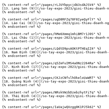
{% content-ref url="/pages/rLJUYbpycjdA3sdAJSV4" %}

[13. Lạng Sơn (9)](/so-tay-expo-2023/gioi-thieu-doanh-n
{% endcontent-ref %}

{% content-ref url="/pages/ugD8RFZq78F8IyeQyFlY" %}

[14. Lào Cai (8)](/so-tay-expo-2023/gioi-thieu-doanh-ng
{% endcontent-ref %}

{% content-ref url="/pages/hMe6Xmmq1mhiBM7r1J0S" %}

[15. Lai Châu (1)](/so-tay-expo-2023/gioi-thieu-doanh-n
{% endcontent-ref %}

{% content-ref url="/pages/LQdtD9psAOKtPTHEqIZ4" %}

[16. Nam Định (30)](/so-tay-expo-2023/gioi-thieu-doanh-
{% endcontent-ref %}

{% content-ref url="/pages/q5ZeFuIMS4aONz2264Ra" %}

[17. Ninh Bình (17)](/so-tay-expo-2023/gioi-thieu-doanh
{% endcontent-ref %}

{% content-ref url="/pages/CKJzCNfslhOkeloUaWRT" %}

[18. Quảng Ninh (4)](/so-tay-expo-2023/gioi-thieu-doanh
{% endcontent-ref %}

{% content-ref url="/pages/NRskVWzbDzebzhytFiTq" %}

[19. Thái Bình (4)](/so-tay-expo-2023/gioi-thieu-doanh-
{% endcontent-ref %}

{% content-ref url="/pages/IaUajwQUzgg0K1PJ5k62" %}
