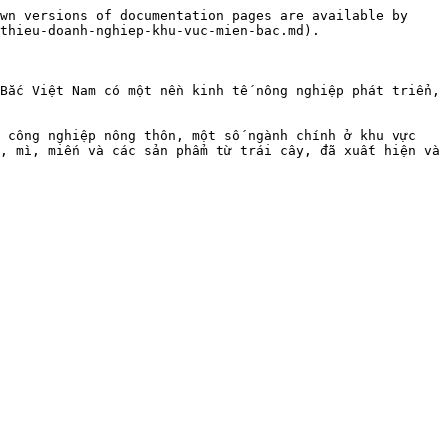
wn versions of documentation pages are available by 
thieu-doanh-nghiep-khu-vuc-mien-bac.md).

Bắc Việt Nam có một nền kinh tế nông nghiệp phát triển, 
 công nghiệp nông thôn, một số ngành chính ở khu vực 
, mì, miến và các sản phẩm từ trái cây, đã xuất hiện và 