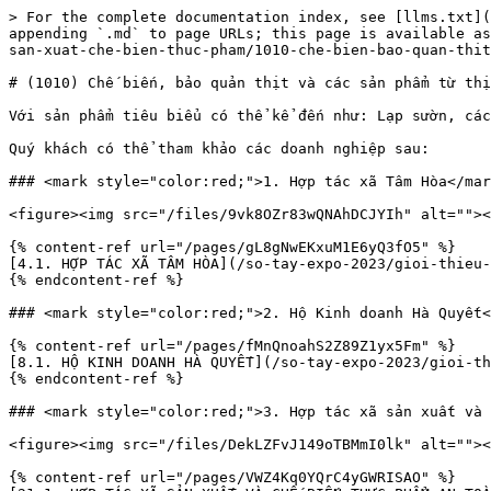
> For the complete documentation index, see [llms.txt](
appending `.md` to page URLs; this page is available as
san-xuat-che-bien-thuc-pham/1010-che-bien-bao-quan-thit
# (1010) Chế biến, bảo quản thịt và các sản phẩm từ thị
Với sản phẩm tiêu biểu có thể kể đến như: Lạp sườn, các
Quý khách có thể tham khảo các doanh nghiệp sau:

### <mark style="color:red;">1. Hợp tác xã Tâm Hòa</mar
<figure><img src="/files/9vk8OZr83wQNAhDCJYIh" alt=""><
{% content-ref url="/pages/gL8gNwEKxuM1E6yQ3fO5" %}

[4.1. HỢP TÁC XÃ TÂM HÒA](/so-tay-expo-2023/gioi-thieu-
{% endcontent-ref %}

### <mark style="color:red;">2. Hộ Kinh doanh Hà Quyết<
{% content-ref url="/pages/fMnQnoahS2Z89Z1yx5Fm" %}

[8.1. HỘ KINH DOANH HÀ QUYẾT](/so-tay-expo-2023/gioi-th
{% endcontent-ref %}

### <mark style="color:red;">3. Hợp tác xã sản xuất và 
<figure><img src="/files/DekLZFvJ149oTBMmI0lk" alt=""><
{% content-ref url="/pages/VWZ4Kq0YQrC4yGWRISAO" %}
