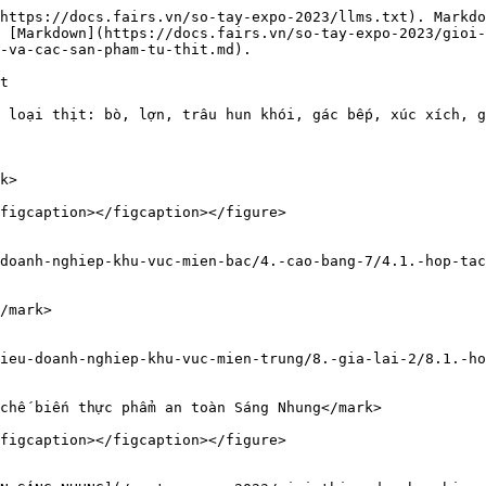
https://docs.fairs.vn/so-tay-expo-2023/llms.txt). Markdo
 [Markdown](https://docs.fairs.vn/so-tay-expo-2023/gioi-
-va-cac-san-pham-tu-thit.md).

t

 loại thịt: bò, lợn, trâu hun khói, gác bếp, xúc xích, g
k>

figcaption></figcaption></figure>

doanh-nghiep-khu-vuc-mien-bac/4.-cao-bang-7/4.1.-hop-tac
/mark>

ieu-doanh-nghiep-khu-vuc-mien-trung/8.-gia-lai-2/8.1.-ho
chế biến thực phẩm an toàn Sáng Nhung</mark>

figcaption></figcaption></figure>
