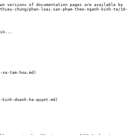
wn versions of documentation pages are available by 
thieu-chung/phan-loai-san-pham-theo-nganh-kinh-te/10-
iò...

-xa-tam-hoa.md)

-kinh-doanh-ha-quyet.md)
