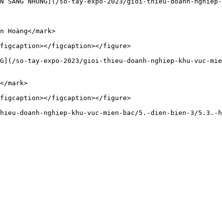
N SÁNG NHUNG](/so-tay-expo-2023/gioi-thieu-doanh-nghiep
n Hoàng</mark>

figcaption></figcaption></figure>

G](/so-tay-expo-2023/gioi-thieu-doanh-nghiep-khu-vuc-mie
</mark>

figcaption></figcaption></figure>
