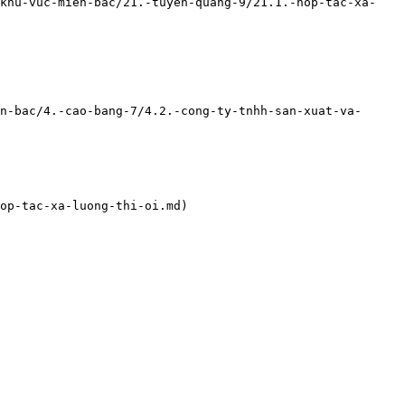
-khu-vuc-mien-bac/21.-tuyen-quang-9/21.1.-hop-tac-xa-
n-bac/4.-cao-bang-7/4.2.-cong-ty-tnhh-san-xuat-va-