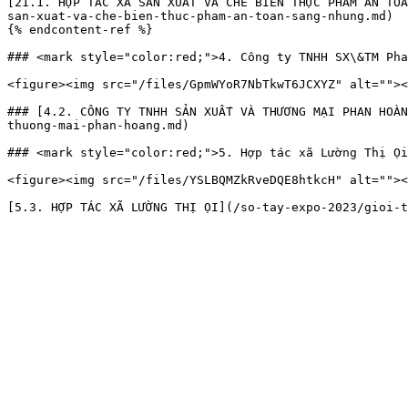
[21.1. HỢP TÁC XÃ SẢN XUẤT VÀ CHẾ BIẾN THỰC PHẨM AN TOÀ
san-xuat-va-che-bien-thuc-pham-an-toan-sang-nhung.md)

{% endcontent-ref %}

### <mark style="color:red;">4. Công ty TNHH SX\&TM Pha
<figure><img src="/files/GpmWYoR7NbTkwT6JCXYZ" alt=""><
### [4.2. CÔNG TY TNHH SẢN XUẤT VÀ THƯƠNG MẠI PHAN HOÀN
thuong-mai-phan-hoang.md)

### <mark style="color:red;">5. Hợp tác xã Lường Thị Ọi
<figure><img src="/files/YSLBQMZkRveDQE8htkcH" alt=""><