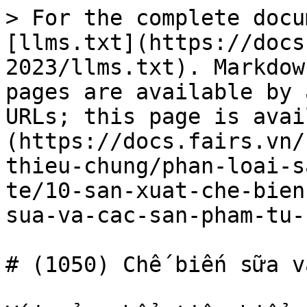
> For the complete docu
[llms.txt](https://docs
2023/llms.txt). Markdow
pages are available by 
URLs; this page is avai
(https://docs.fairs.vn/
thieu-chung/phan-loai-s
te/10-san-xuat-che-bien
sua-va-cac-san-pham-tu-
# (1050) Chế biến sữa v