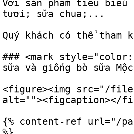
Với sản phẩm tiêu biểu 
tươi; sữa chua;...

Quý khách có thể tham k
### <mark style="color:
sữa và giống bò sữa Mộc
<figure><img src="/file
alt=""><figcaption></fi
{% content-ref url="/pa
%}
