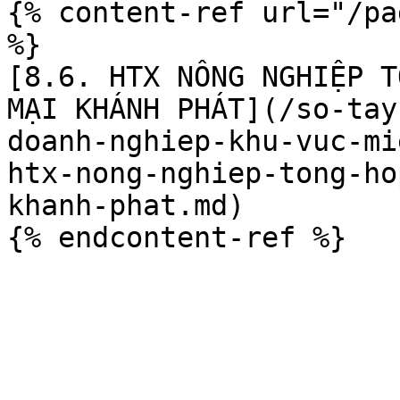
{% content-ref url="/pa
%}

[8.6. HTX NÔNG NGHIỆP T
MẠI KHÁNH PHÁT](/so-tay
doanh-nghiep-khu-vuc-mi
htx-nong-nghiep-tong-ho
khanh-phat.md)
