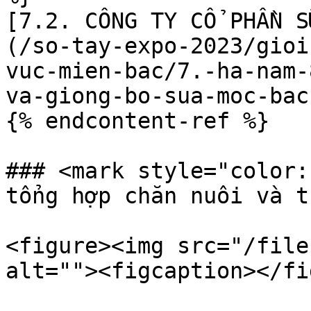
[7.2. CÔNG TY CỔ PHẦN S
(/so-tay-expo-2023/gioi
vuc-mien-bac/7.-ha-nam-
va-giong-bo-sua-moc-bac.
{% endcontent-ref %}

### <mark style="color:
tổng hợp chăn nuôi và t
<figure><img src="/file
alt=""><figcaption></fi