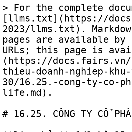
> For the complete docu
[llms.txt](https://docs
2023/llms.txt). Markdow
pages are available by 
URLs; this page is avai
(https://docs.fairs.vn/
thieu-doanh-nghiep-khu-
30/16.25.-cong-ty-co-ph
life.md).

# 16.25. CÔNG TY CỔ PHẦ