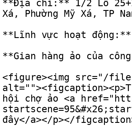
**Địa chỉ:** 1/2 Lô 25+
Xá, Phường Mỹ Xá, TP Na
**Lĩnh vực hoạt động:**
**Gian hàng ảo của công
<figure><img src="/file
alt=""><figcaption><p>T
hội chợ ảo <a href="htt
startscene=95&#x26;star
đây</a></p></figcaption