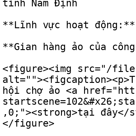
tỉnh Nam Định

**Lĩnh vực hoạt động:**
**Gian hàng ảo của công
<figure><img src="/file
alt=""><figcaption><p>T
hội chợ ảo <a href="htt
startscene=102&#x26;sta
,0;"><strong>tại đây</s
</figure>
