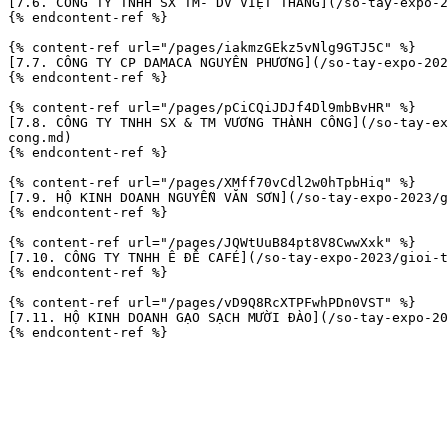
[7.6. CÔNG TY TNHH SX TM- DV VIỆT THẮNG](/so-tay-expo-2
{% endcontent-ref %}

{% content-ref url="/pages/iakmzGEkz5vNlg9GTJ5C" %}

[7.7. CÔNG TY CP DAMACA NGUYÊN PHƯƠNG](/so-tay-expo-202
{% endcontent-ref %}

{% content-ref url="/pages/pCiCQiJDJf4Dl9mbBvHR" %}

[7.8. CÔNG TY TNHH SX & TM VƯƠNG THÀNH CÔNG](/so-tay-ex
cong.md)

{% endcontent-ref %}

{% content-ref url="/pages/XMff70vCdl2w0hTpbHiq" %}

[7.9. HỘ KINH DOANH NGUYỄN VĂN SƠN](/so-tay-expo-2023/g
{% endcontent-ref %}

{% content-ref url="/pages/JQWtUuB84pt8V8CwwXxk" %}

[7.10. CÔNG TY TNHH Ê ĐÊ CAFÉ](/so-tay-expo-2023/gioi-t
{% endcontent-ref %}

{% content-ref url="/pages/vD9Q8RcXTPFwhPDn0VST" %}

[7.11. HỘ KINH DOANH GẠO SẠCH MƯỜI ĐÀO](/so-tay-expo-20