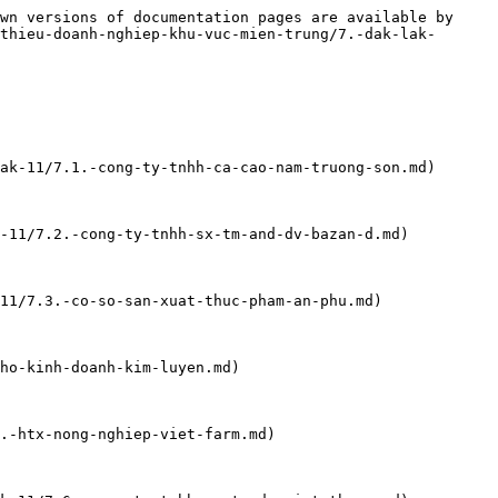
wn versions of documentation pages are available by 
thieu-doanh-nghiep-khu-vuc-mien-trung/7.-dak-lak-
ak-11/7.1.-cong-ty-tnhh-ca-cao-nam-truong-son.md)

-11/7.2.-cong-ty-tnhh-sx-tm-and-dv-bazan-d.md)

11/7.3.-co-so-san-xuat-thuc-pham-an-phu.md)

ho-kinh-doanh-kim-luyen.md)

.-htx-nong-nghiep-viet-farm.md)
