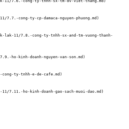
k-11/7.6.-cong-ty-tnhh-sx-tm-dv-viet-thang.md)

11/7.7.-cong-ty-cp-damaca-nguyen-phuong.md)

k-lak-11/7.8.-cong-ty-tnhh-sx-and-tm-vuong-thanh-
7.9.-ho-kinh-doanh-nguyen-van-son.md)

-cong-ty-tnhh-e-de-cafe.md)

-11/7.11.-ho-kinh-doanh-gao-sach-muoi-dao.md)
