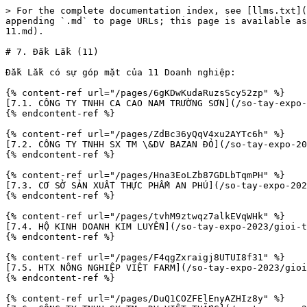
> For the complete documentation index, see [llms.txt](
appending `.md` to page URLs; this page is available as
11.md).

# 7. Đắk Lắk (11)

Đắk Lắk có sự góp mặt của 11 Doanh nghiệp:

{% content-ref url="/pages/6gKDwKudaRuzsScy52zp" %}

[7.1. CÔNG TY TNHH CA CAO NAM TRƯỜNG SƠN](/so-tay-expo-
{% endcontent-ref %}

{% content-ref url="/pages/ZdBc36yQqV4xu2AYTc6h" %}

[7.2. CÔNG TY TNHH SX TM \&DV BAZAN ĐỎ](/so-tay-expo-20
{% endcontent-ref %}

{% content-ref url="/pages/Hna3EoLZb87GDLbTqmPH" %}

[7.3. CƠ SỞ SẢN XUẤT THỰC PHẨM AN PHÚ](/so-tay-expo-202
{% endcontent-ref %}

{% content-ref url="/pages/tvhM9ztwqz7alkEVqWHk" %}

[7.4. HỘ KINH DOANH KIM LUYẾN](/so-tay-expo-2023/gioi-t
{% endcontent-ref %}

{% content-ref url="/pages/F4qgZxraigj8UTUI8f31" %}

[7.5. HTX NÔNG NGHIỆP VIỆT FARM](/so-tay-expo-2023/gioi
{% endcontent-ref %}

{% content-ref url="/pages/DuQ1COZFElEnyAZHIz8y" %}
