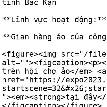
tỉnh Bắc Kạn

**Lĩnh vực hoạt động:**
**Gian hàng ảo của công
<figure><img src="/file
alt=""><figcaption><p><
trên hội chợ ảo</em> <a 
href="https://expo2023.
startscene=32&#x26;star
"><em><strong>tại đây</
</figcaption></figure>
