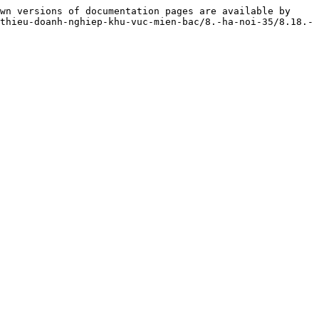
wn versions of documentation pages are available by 
thieu-doanh-nghiep-khu-vuc-mien-bac/8.-ha-noi-35/8.18.-