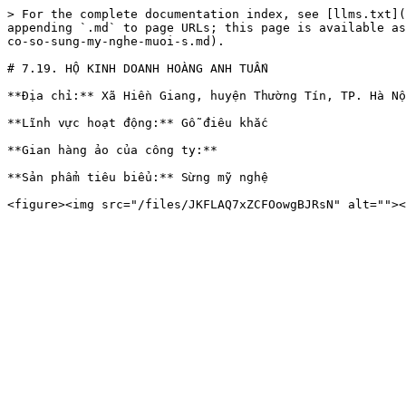
> For the complete documentation index, see [llms.txt](
appending `.md` to page URLs; this page is available as
co-so-sung-my-nghe-muoi-s.md).

# 7.19. HỘ KINH DOANH HOÀNG ANH TUẤN

**Địa chỉ:** Xã Hiền Giang, huyện Thường Tín, TP. Hà Nộ
**Lĩnh vực hoạt động:** Gỗ điêu khắc

**Gian hàng ảo của công ty:**

**Sản phẩm tiêu biểu:** Sừng mỹ nghệ
