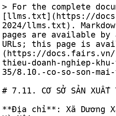
> For the complete docu
[llms.txt](https://docs
2024/llms.txt). Markdow
pages are available by 
URLs; this page is avai
(https://docs.fairs.vn/
thieu-doanh-nghiep-khu-
35/8.10.-co-so-son-mai-
# 7.11. CƠ SỞ SẢN XUẤT 
**Địa chỉ**: Xã Dương X