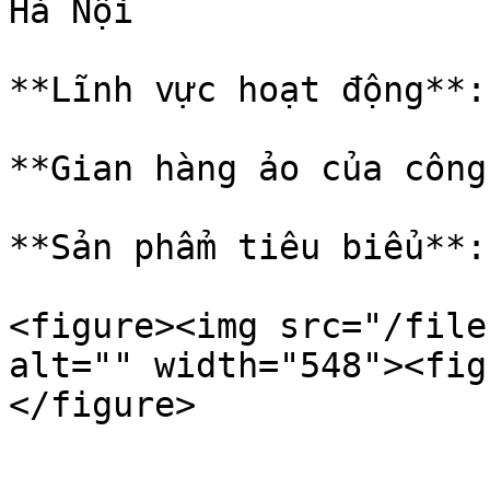
Hà Nội

**Lĩnh vực hoạt động**:
**Gian hàng ảo của công
**Sản phẩm tiêu biểu**:
<figure><img src="/file
alt="" width="548"><fig