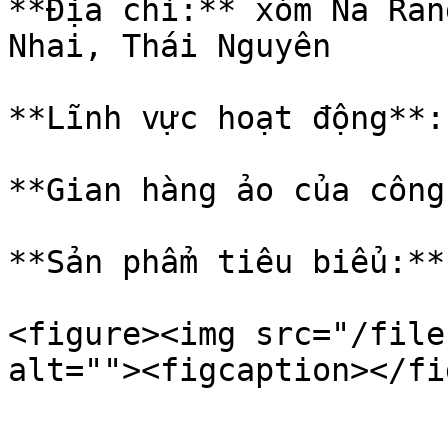
**Địa chỉ:** xóm Na Ran
Nhai, Thái Nguyên

**Lĩnh vực hoạt động**:
**Gian hàng ảo của công
**Sản phẩm tiêu biểu:**
<figure><img src="/file