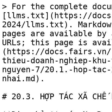
> For the complete docu
[llms.txt](https://docs
2024/llms.txt). Markdow
pages are available by 
URLs; this page is avai
(https://docs.fairs.vn/
thieu-doanh-nghiep-khu-
nguyen-7/20.1.-hop-tac-
nhai.md).

# 20.3. HỢP TÁC XÃ CHẾ 