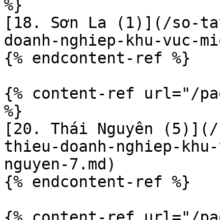
%}

[18. Sơn La (1)](/so-ta
doanh-nghiep-khu-vuc-mi
{% endcontent-ref %}

{% content-ref url="/pa
%}

[20. Thái Nguyên (5)](/
thieu-doanh-nghiep-khu-
nguyen-7.md)

{% endcontent-ref %}

{% content-ref url="/pa