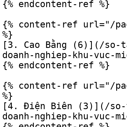
{% endcontent-ref %}

{% content-ref url="/pa
%}

[3. Cao Bằng (6)](/so-t
doanh-nghiep-khu-vuc-mi
{% endcontent-ref %}

{% content-ref url="/pa
%}

[4. Điện Biên (3)](/so-
doanh-nghiep-khu-vuc-mi
{% endcontent-ref %}
