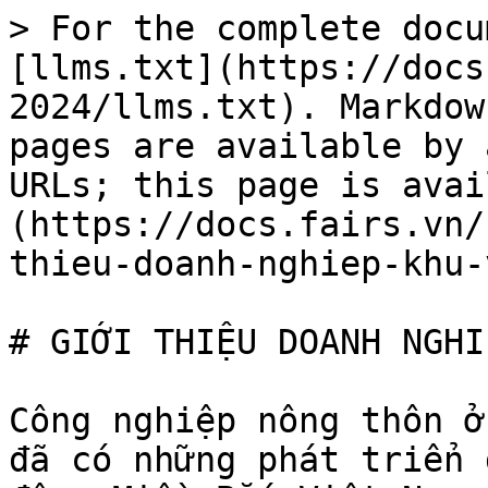
> For the complete docu
[llms.txt](https://docs
2024/llms.txt). Markdow
pages are available by 
URLs; this page is avai
(https://docs.fairs.vn/
thieu-doanh-nghiep-khu-
# GIỚI THIỆU DOANH NGHI
Công nghiệp nông thôn ở
đã có những phát triển 