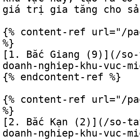
giá trị gia tăng cho sả
{% content-ref url="/pa
%}

[1. Bắc Giang (9)](/so-
doanh-nghiep-khu-vuc-mi
{% endcontent-ref %}

{% content-ref url="/pa
%}

[2. Bắc Kạn (2)](/so-ta
doanh-nghiep-khu-vuc-mi