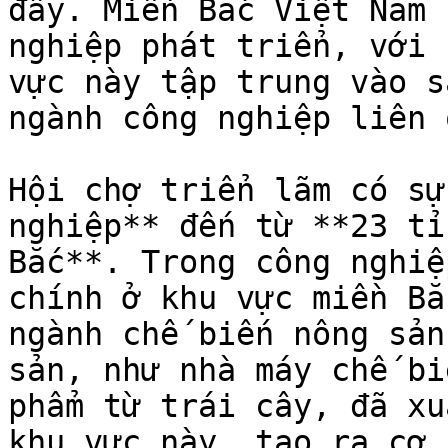
đây. Miền Bắc Việt Nam 
nghiệp phát triển, với 
vực này tập trung vào s
ngành công nghiệp liên 
Hội chợ triển lãm có sự
nghiệp** đến từ **23 tỉ
Bắc**. Trong công nghiệ
chính ở khu vực miền Bắ
ngành chế biến nông sản
sản, như nhà máy chế bi
phẩm từ trái cây, đã xu
khu vực này, tạo ra cơ 