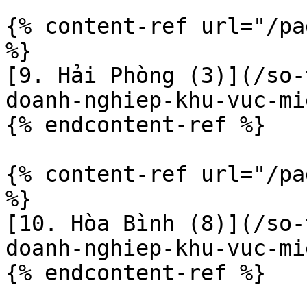
{% content-ref url="/pa
%}

[9. Hải Phòng (3)](/so-
doanh-nghiep-khu-vuc-mi
{% endcontent-ref %}

{% content-ref url="/pa
%}

[10. Hòa Bình (8)](/so-
doanh-nghiep-khu-vuc-mi
{% endcontent-ref %}
