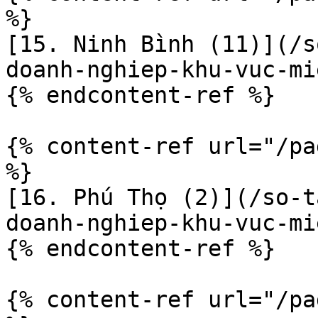
%}

[15. Ninh Bình (11)](/s
doanh-nghiep-khu-vuc-mi
{% endcontent-ref %}

{% content-ref url="/pa
%}

[16. Phú Thọ (2)](/so-t
doanh-nghiep-khu-vuc-mi
{% endcontent-ref %}

{% content-ref url="/pa