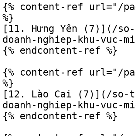
{% content-ref url="/pa
%}

[11. Hưng Yên (7)](/so-
doanh-nghiep-khu-vuc-mi
{% endcontent-ref %}

{% content-ref url="/pa
%}

[12. Lào Cai (7)](/so-t
doanh-nghiep-khu-vuc-mi
{% endcontent-ref %}
