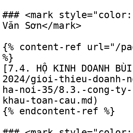
### <mark style="color:
Văn Sơn</mark>

{% content-ref url="/pa
%}

[7.4. HỘ KINH DOANH BÙI
2024/gioi-thieu-doanh-n
ha-noi-35/8.3.-cong-ty-
khau-toan-cau.md)

{% endcontent-ref %}

### <mark style="color: