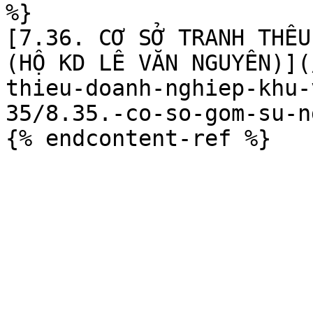
%}

[7.36. CƠ SỞ TRANH THÊU
(HỘ KD LÊ VĂN NGUYÊN)](
thieu-doanh-nghiep-khu-
35/8.35.-co-so-gom-su-n