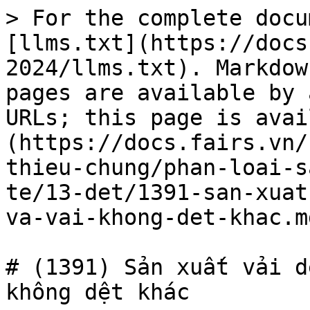
> For the complete docu
[llms.txt](https://docs
2024/llms.txt). Markdow
pages are available by 
URLs; this page is avai
(https://docs.fairs.vn/
thieu-chung/phan-loai-s
te/13-det/1391-san-xuat
va-vai-khong-det-khac.md
# (1391) Sản xuất vải d
không dệt khác
