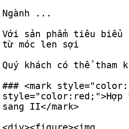
Ngành ...

Với sản phẩm tiêu biểu 
từ móc len sợi

Quý khách có thể tham k
### <mark style="color:
style="color:red;">Hợp 
sang II</mark>

<div><figure><img 