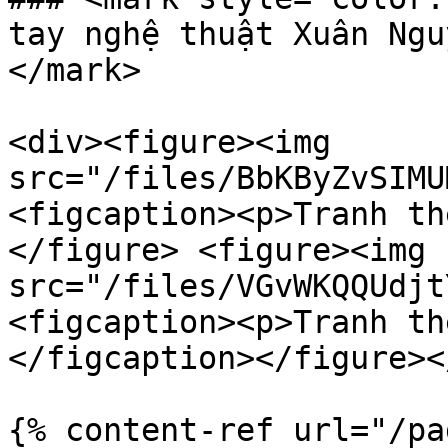
tay nghệ thuật Xuân Ngu
</mark>

<div><figure><img 
src="/files/BbKByZvSIMU
<figcaption><p>Tranh th
</figure> <figure><img 
src="/files/VGvWKQQUdjt
<figcaption><p>Tranh th
</figcaption></figure><
{% content-ref url="/pa