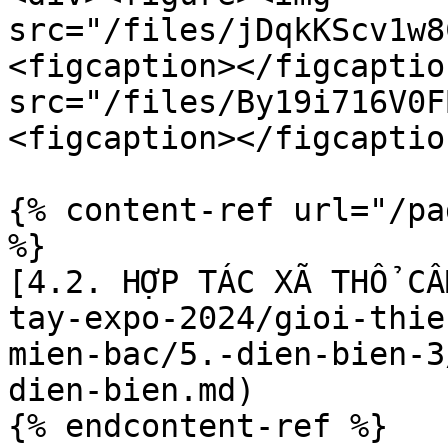
src="/files/jDqkKScv1w8
<figcaption></figcaptio
src="/files/By19i716V0F
<figcaption></figcaptio
{% content-ref url="/pa
%}

[4.2. HỢP TÁC XÃ THỔ CẨ
tay-expo-2024/gioi-thie
mien-bac/5.-dien-bien-3
dien-bien.md)

{% endcontent-ref %}
