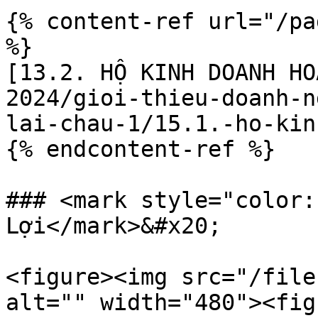
{% content-ref url="/pa
%}

[13.2. HỘ KINH DOANH HO
2024/gioi-thieu-doanh-n
lai-chau-1/15.1.-ho-kin
{% endcontent-ref %}

### <mark style="color:
Lợi</mark>&#x20;

<figure><img src="/file
alt="" width="480"><fig