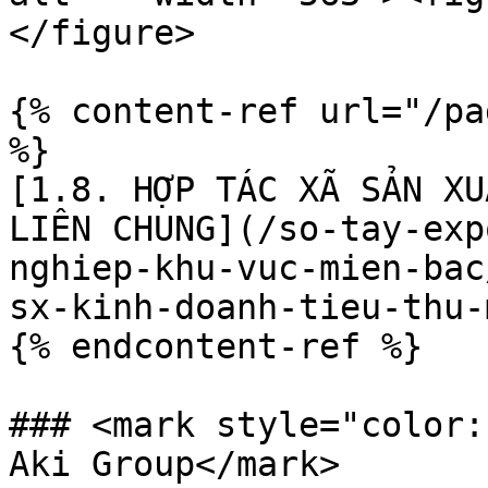
</figure>

{% content-ref url="/pa
%}

[1.8. HỢP TÁC XÃ SẢN XU
LIÊN CHUNG](/so-tay-exp
nghiep-khu-vuc-mien-bac
sx-kinh-doanh-tieu-thu-
{% endcontent-ref %}

### <mark style="color:
Aki Group</mark>
