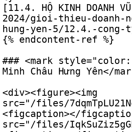
[11.4. HỘ KINH DOANH VŨ
2024/gioi-thieu-doanh-n
hung-yen-5/12.4.-cong-t
{% endcontent-ref %}

### <mark style="color:
Minh Châu Hưng Yên</mar
<div><figure><img 
src="/files/7dqmTpLU21N
<figcaption></figcaptio
src="/files/IqkSuZiz5gG