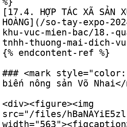
%}

[17.4. HỢP TÁC XÃ SẢN X
HOÀNG](/so-tay-expo-202
khu-vuc-mien-bac/18.-qu
tnhh-thuong-mai-dich-vu
{% endcontent-ref %}

### <mark style="color:
biến nông sản Võ Nhai</
<div><figure><img 
src="/files/hBaNAYiE5zl
width="563"><figcaption