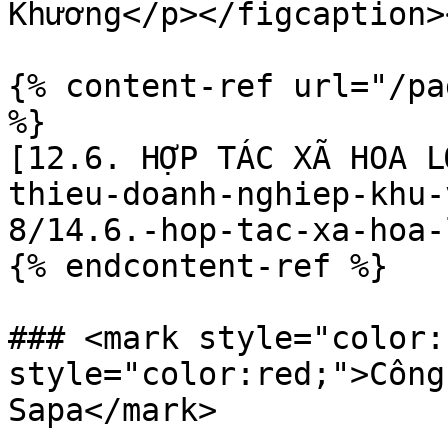
Khương</p></figcaption>
{% content-ref url="/pa
%}

[12.6. HỢP TÁC XÃ HOA L
thieu-doanh-nghiep-khu-
8/14.6.-hop-tac-xa-hoa-
{% endcontent-ref %}

### <mark style="color:
style="color:red;">Công
Sapa</mark>
