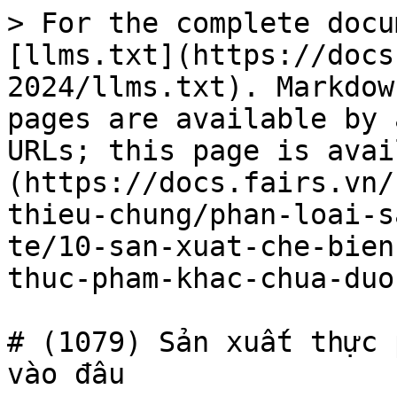
> For the complete docu
[llms.txt](https://docs
2024/llms.txt). Markdow
pages are available by 
URLs; this page is avai
(https://docs.fairs.vn/
thieu-chung/phan-loai-s
te/10-san-xuat-che-bien
thuc-pham-khac-chua-duo
# (1079) Sản xuất thực 
vào đâu
