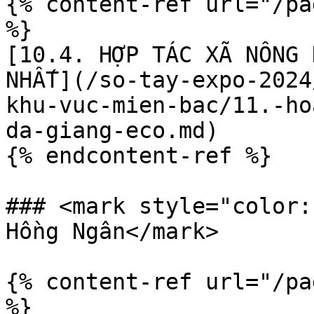
{% content-ref url="/pa
%}

[10.4. HỢP TÁC XÃ NÔNG 
NHẤT](/so-tay-expo-2024
khu-vuc-mien-bac/11.-ho
da-giang-eco.md)

{% endcontent-ref %}

### <mark style="color:
Hồng Ngân</mark>

{% content-ref url="/pa
%}
