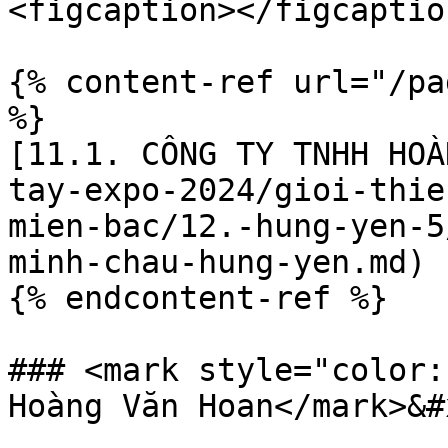
<figcaption></figcaptio
{% content-ref url="/pa
%}

[11.1. CÔNG TY TNHH HOÀ
tay-expo-2024/gioi-thie
mien-bac/12.-hung-yen-5
minh-chau-hung-yen.md)

{% endcontent-ref %}

### <mark style="color:
Hoàng Văn Hoan</mark>&#x