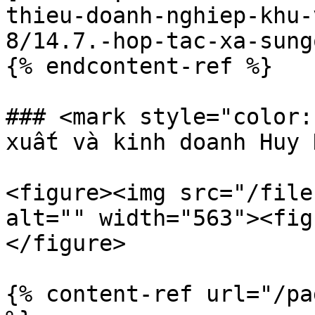
thieu-doanh-nghiep-khu-
8/14.7.-hop-tac-xa-sung
{% endcontent-ref %}

### <mark style="color:
xuất và kinh doanh Huy 
<figure><img src="/file
alt="" width="563"><fig
</figure>

{% content-ref url="/pa