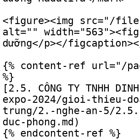
<figure><img src="/file
alt="" width="563"><fig
dưỡng</p></figcaption><
{% content-ref url="/pa
%}

[2.5. CÔNG TY TNHH DINH
expo-2024/gioi-thieu-do
trung/2.-nghe-an-5/2.5.
duc-phong.md)
