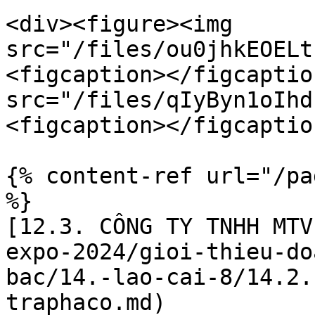
<div><figure><img 
src="/files/ou0jhkEOELt
<figcaption></figcaptio
src="/files/qIyByn1oIhd
<figcaption></figcaptio
{% content-ref url="/pa
%}

[12.3. CÔNG TY TNHH MTV
expo-2024/gioi-thieu-do
bac/14.-lao-cai-8/14.2.
traphaco.md)
