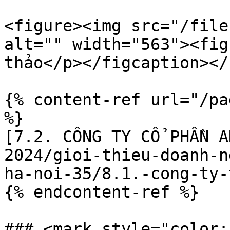
<figure><img src="/file
alt="" width="563"><fig
thảo</p></figcaption></
{% content-ref url="/pa
%}

[7.2. CÔNG TY CỔ PHẦN A
2024/gioi-thieu-doanh-n
ha-noi-35/8.1.-cong-ty-
{% endcontent-ref %}

### <mark style="color: