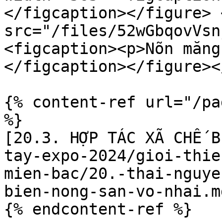
</figcaption></figure> 
src="/files/52wGbqovVsn
<figcaption><p>Nõn măng
</figcaption></figure><
{% content-ref url="/pa
%}

[20.3. HỢP TÁC XÃ CHẾ B
tay-expo-2024/gioi-thie
mien-bac/20.-thai-nguye
bien-nong-san-vo-nhai.md
{% endcontent-ref %}
