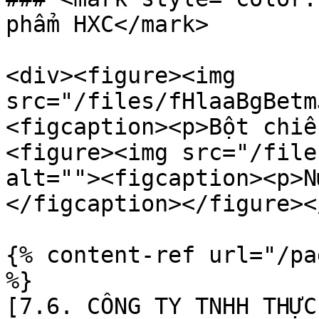
phẩm HXC</mark>

<div><figure><img 
src="/files/fHlaaBgBetm
<figcaption><p>Bột chiê
<figure><img src="/file
alt=""><figcaption><p>N
</figcaption></figure><
{% content-ref url="/pa
%}

[7.6. CÔNG TY TNHH THỰC