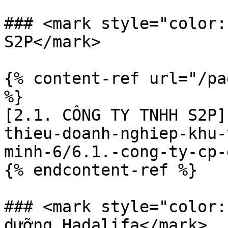
### <mark style="color:
S2P</mark>

{% content-ref url="/pa
%}

[2.1. CÔNG TY TNHH S2P]
thieu-doanh-nghiep-khu-
minh-6/6.1.-cong-ty-cp-
{% endcontent-ref %}

### <mark style="color:
dưỡng Hadalifa</mark>
