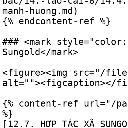
bac/14.-lao-cai-8/14.4.
manh-huong.md)

{% endcontent-ref %}

### <mark style="color:
Sungold</mark>

<figure><img src="/file
alt=""><figcaption></fi
{% content-ref url="/pa
%}

[12.7. HỢP TÁC XÃ SUNGO