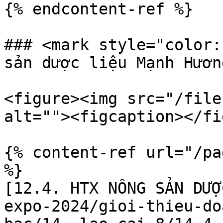
{% endcontent-ref %}

### <mark style="color:
sản dược liệu Mạnh Hươn
<figure><img src="/file
alt=""><figcaption></fi
{% content-ref url="/pa
%}

[12.4. HTX NÔNG SẢN DƯỢ
expo-2024/gioi-thieu-do