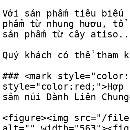
Với sản phẩm tiêu biểu 
phẩm từ nhung hươu, tổ 
sản phẩm từ cây atiso...
Quý khách có thể tham k
### <mark style="color:
style="color:red;">Hợp 
sâm núi Dành Liên Chung
<figure><img src="/file
alt="" width="563"><fig