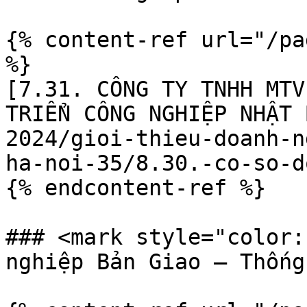
{% content-ref url="/pa
%}

[7.31. CÔNG TY TNHH MTV
TRIỂN CÔNG NGHIỆP NHẬT 
2024/gioi-thieu-doanh-n
ha-noi-35/8.30.-co-so-d
{% endcontent-ref %}

### <mark style="color:
nghiệp Bản Giao – Thống