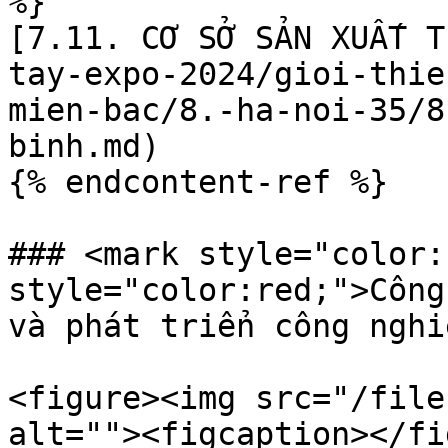
%}

[7.11. CƠ SỞ SẢN XUẤT T
tay-expo-2024/gioi-thie
mien-bac/8.-ha-noi-35/8
binh.md)

{% endcontent-ref %}

### <mark style="color:
style="color:red;">Công
và phát triển công nghi
<figure><img src="/file
alt=""><figcaption></fi