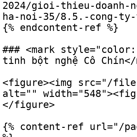
2024/gioi-thieu-doanh-n
ha-noi-35/8.5.-cong-ty-
{% endcontent-ref %}

### <mark style="color:
tinh bột nghệ Cô Chín</
<figure><img src="/file
alt="" width="548"><fig
</figure>

{% content-ref url="/pa